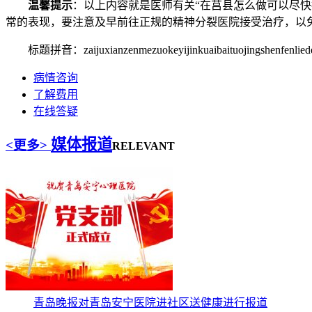
温馨提示
：以上内容就是医师有关“在莒县怎么做可以尽快
常的表现，要注意及早前往正规的精神分裂医院接受治疗，以
标题拼音：zaijuxianzenmezuokeyijinkuaibaituojingshenfenlied
病情咨询
了解费用
在线答疑
媒体报道
<更多>
RELEVANT
青岛晚报对青岛安宁医院进社区送健康进行报道