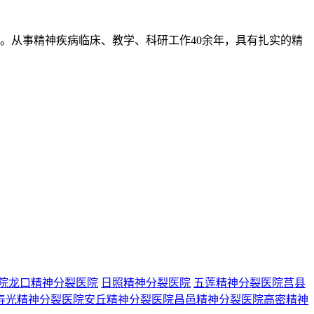
。从事精神疾病临床、教学、科研工作40余年，具有扎实的精
院
龙口精神分裂医院
日照精神分裂医院
五莲精神分裂医院
莒县
寿光精神分裂医院
安丘精神分裂医院
昌邑精神分裂医院
高密精神