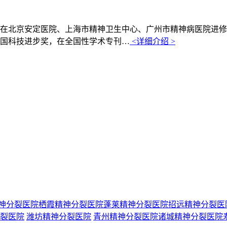
在北京安定医院、上海市精神卫生中心、广州市精神病医院进修
国科技进步奖，在全国性学术专刊…
<详细介绍 >
神分裂医院
栖霞精神分裂医院
蓬莱精神分裂医院
招远精神分裂医
裂医院
潍坊精神分裂医院
青州精神分裂医院
诸城精神分裂医院