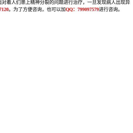
面对着人们患上精神分裂的问题进行治疗，一旦发现病人出现异
7120
。为了方便咨询，也可以加
QQ：799097579
进行咨询。